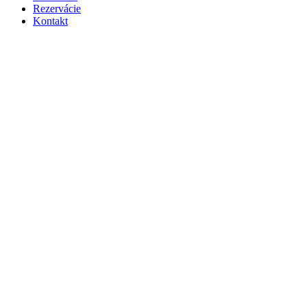
Rezervácie
Kontakt
Apartmán Sihoť