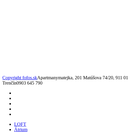
Copyright fofos.sk
Apartmanymatejka, 201 Matúšova 74/20, 911 01
Trenčín
0903 645 790
LOFT
Átrium